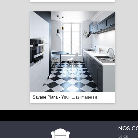
Savane Piana -
You
...
[2 image(s)]
NOS C
Salon