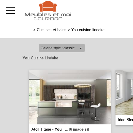
>
Cuisines et bains
>
You cuisine lineaire
You
Cuisine Linéaire
Idao Ble
Atoll Titane -
You
...
[6 image(s)]