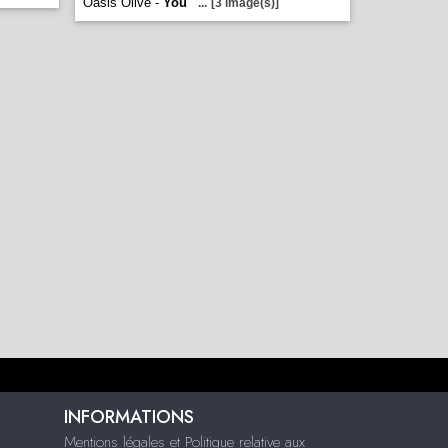
Oasis Olive -
You
...
[3 image(s)]
INFORMATIONS
Mentions légales et Politique relative aux