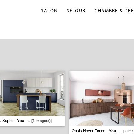
SALON
SÉJOUR
CHAMBRE & DRE
u Saphir -
You
...
[3 image(s)]
Oasis Noyer Fonce -
You
...
[2 ima