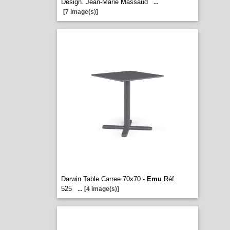
Design. Jean-Marie Massaud
...
[7 image(s)]
Darwin Table Carree 70x70 -
Emu
Réf.
525
...
[4 image(s)]