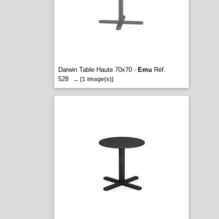
Darwin Table Haute 70x70 -
Emu
Réf.
528
...
[1 image(s)]