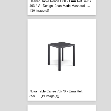
Heaven Table Ronde D80 -
Emu
Réf. 493 /
493 / V - Design. Jean-Marie Massaud
...
[10 image(s)]
Nova Table Carree 70x70 -
Emu
Réf.
858
...
[19 image(s)]