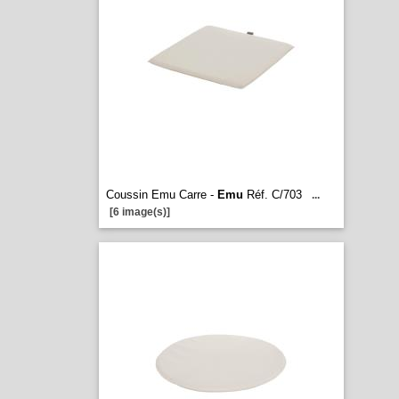
Coussin Emu Carre -
Emu
Réf. C/703
...
[6 image(s)]