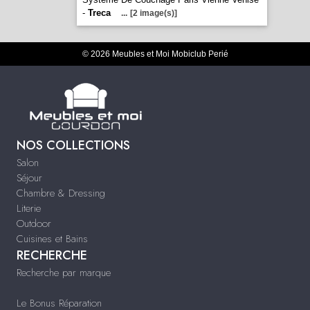
-
Treca
...
[2 image(s)]
© 2026 Meubles et Moi Mobiclub Perié
NOS COLLECTIONS
Salon
Séjour
Chambre & Dressing
Literie
Outdoor
Cuisines et Bains
RECHERCHE
Recherche par marque
Le Bonus Réparation