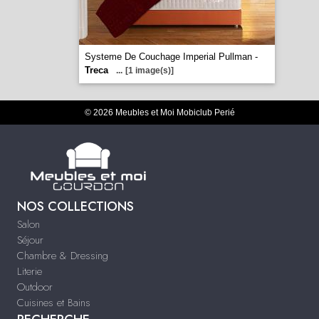
Systeme De Couchage Imperial Pullman -
Treca
...
[1 image(s)]
© 2026 Meubles et Moi Mobiclub Perié
NOS COLLECTIONS
Salon
Séjour
Chambre & Dressing
Literie
Outdoor
Cuisines et Bains