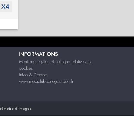
INFORMATIONS
Mentions légales et Politique relative aux
cookies
Infos & Contact
www.mobiclubperiegourdon.fr
mémoire d'images
.