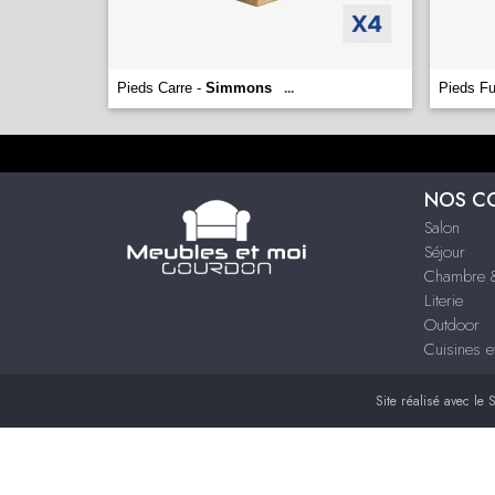
Pieds Carre -
Simmons
Pieds F
...
NOS C
Salon
Séjour
Chambre &
Literie
Outdoor
Cuisines e
Site réalisé avec le
S