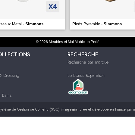
useaux Metal -
Simmons
Pieds Pyramide -
Simmons
...
...
© 2026 Meubles et Moi Mobiclub Perié
OLLECTIONS
RECHERCHE
Recherche par marque
 Dressing
Le Bonus Réparation
t Bains
ystème de Gestion de Contenu (SGC)
imagenia
, créé et développé en France par