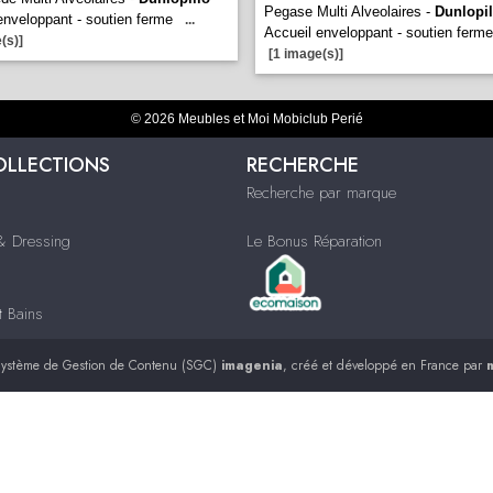
Pegase Multi Alveolaires -
Dunlopil
enveloppant - soutien ferme
...
Accueil enveloppant - soutien ferme
(s)]
[1 image(s)]
© 2026 Meubles et Moi Mobiclub Perié
OLLECTIONS
RECHERCHE
Recherche par marque
 Dressing
Le Bonus Réparation
t Bains
ystème de Gestion de Contenu (SGC)
imagenia
, créé et développé en France par