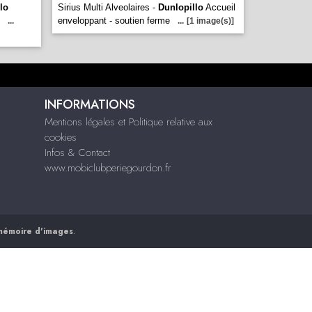
lo
Sirius Multi Alveolaires -
Dunlopillo
Accueil
enveloppant - soutien ferme
...
...
[1 image(s)]
INFORMATIONS
Mentions légales et Politique relative aux
cookies
Infos & Contact
www.mobiclubperiegourdon.fr
mémoire d'images
.