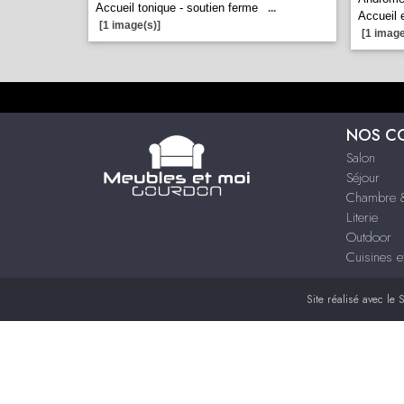
Accueil tonique - soutien ferme
...
Accueil 
[1 image(s)]
[1 image
NOS C
Salon
Séjour
Chambre &
Literie
Outdoor
Cuisines e
Site réalisé avec le
S