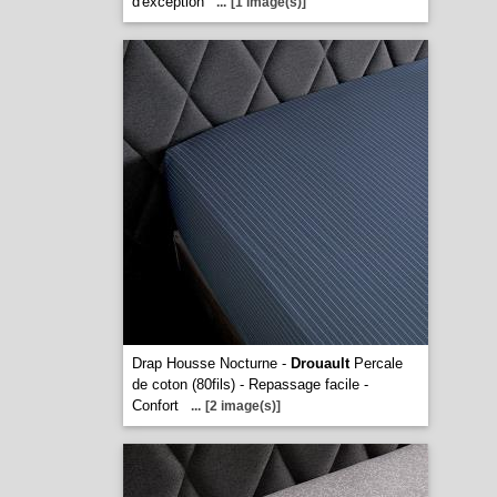
d'exception
...
[1 image(s)]
Drap Housse Nocturne -
Drouault
Percale
de coton (80fils) - Repassage facile -
Confort
...
[2 image(s)]