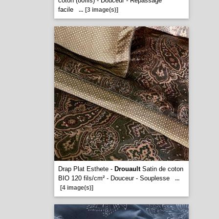
coton (80fils) - Douceur - Repassage
facile
...
[3 image(s)]
Drap Plat Esthete -
Drouault
Satin de coton
BIO 120 fils/cm² - Douceur - Souplesse
...
[4 image(s)]