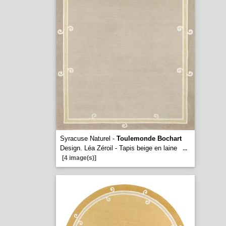
Syracuse Naturel -
Toulemonde Bochart
Design. Léa Zéroil - Tapis beige en laine
...
[4 image(s)]