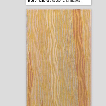
bleu en laine et viscose
...
[3 image(s)]