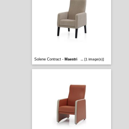
Solene Contract -
Maestri
...
[1 image(s)]