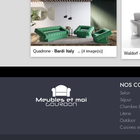
Quadrone -
Bardi Italy
...
[4 image(s)]
Waldorf 
NOS C
Salon
Séjour
Chambre &
Literie
Outdoor
Cuisines e