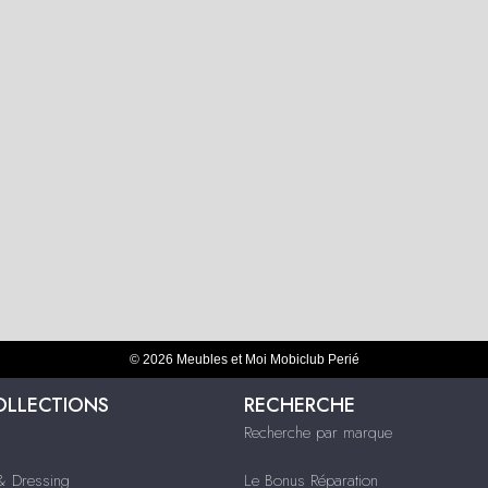
© 2026 Meubles et Moi Mobiclub Perié
OLLECTIONS
RECHERCHE
Recherche par marque
 Dressing
Le Bonus Réparation