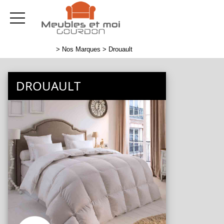
>
Nos Marques
> Drouault
DROUAULT