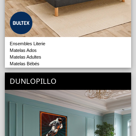
Oreillers
Accessoires
Ensembles Literie
Matelas Ados
Matelas Adultes
Matelas Bébés
Matelas Evolutifs
Surmatelas
DUNLOPILLO
Sommiers Déco
Sommiers Simples
Accessoires
Couettes
Oreillers
Protèges Matelas
Têtes de Lit