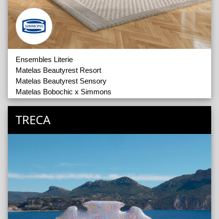
Ensembles Literie
Matelas Beautyrest Resort
Matelas Beautyrest Sensory
Matelas Bobochic x Simmons
Matelas Génération
Matelas Les Essentiels
TRECA
Matelas Millésime
Matelas Rendez-vous
Sommiers
Têtes de Lits
Couettes
Oreillers
Pieds de Lit