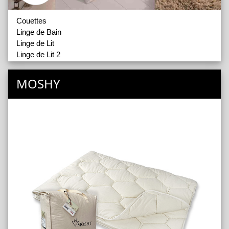
Couettes
Linge de Bain
Linge de Lit
Linge de Lit 2
Oreillers
Oreillers 2
MOSHY
Protections Literie
Surmatelas
Traversins