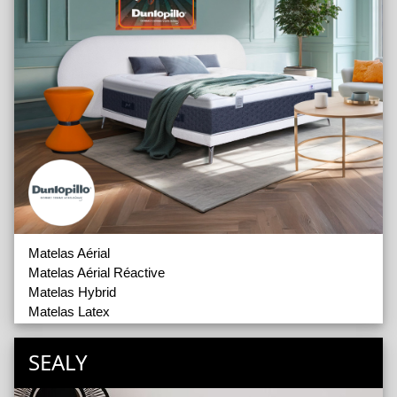
Matelas Aérial
Matelas Aérial Réactive
Matelas Hybrid
Matelas Latex
Matelas Multi Alvéolaires
Sommiers
SEALY
Oreillers
Têtes de Lit