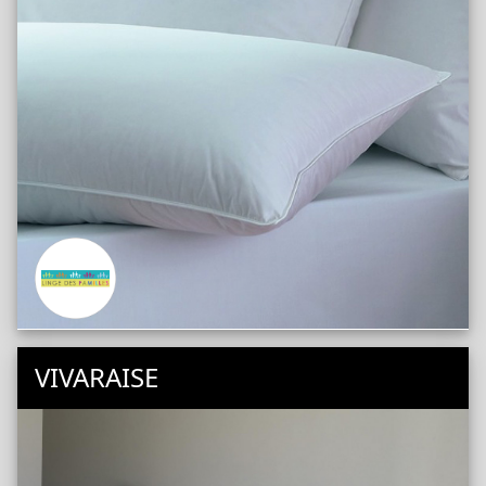
Réversibles
Réversibles Imperméables
Protège Matelas Non Capitonnés
Housse Intégrale de Matelas
Imperméables Respirables
Surmatelas
Fibre
Viscoélastique
VIVARAISE