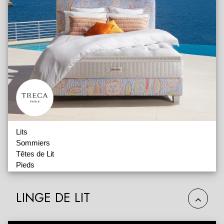
Lits
Sommiers
Têtes de Lit
Pieds
Accessoires
Matelas et Surmatelas
LINGE DE LIT
Couture
Impérial
Impérial Prestige