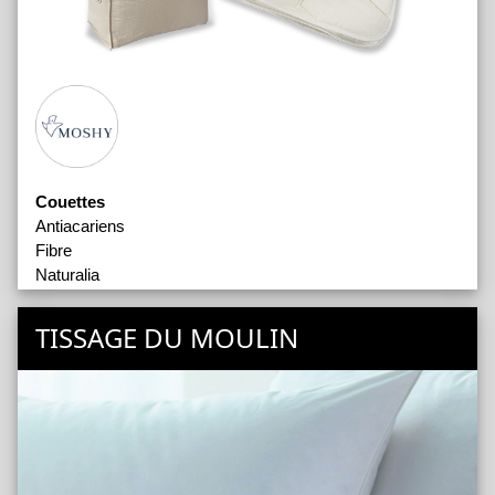
Couettes
Antiacariens
Fibre
Naturalia
Oreillers
Antiacariens
TISSAGE DU MOULIN
Ergonomique
Fibre
Naturalia
Noyau Latex
Visco-Naturalia
Viscoélastique
Protège Matelas Capitonnés