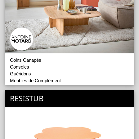
Coins Canapés
Consoles
Guéridons
Meubles de Complément
Meubles TV
Tables basses
RESISTUB
Tables basses 2