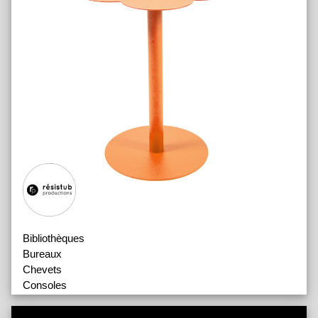
Bibliothèques
Bureaux
Chevets
Consoles
Etagères
Rangements