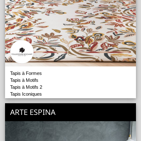
Tapis à Formes
Tapis à Motifs
Tapis à Motifs 2
Tapis Iconiques
Tapis Outdoor In and Out
Tapis Runner
ARTE ESPINA
Tapis Unis et Faux Unis
Tapis Unis et Faux Unis 2
Vallée Blanche
Accessoires