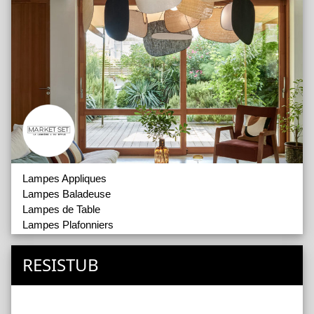
Lampes Appliques
Lampes Baladeuse
Lampes de Table
Lampes Plafonniers
Lampes Suspensions
Lampes Suspensions 2
RESISTUB
Lampadaires
Ampoules